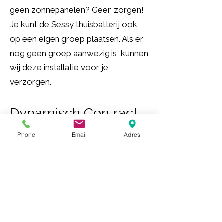
geen zonnepanelen? Geen zorgen!
Je kunt de Sessy thuisbatterij ook
op een eigen groep plaatsen. Als er
nog geen groep aanwezig is, kunnen
wij deze installatie voor je
verzorgen.
Dynamisch Contract
met Uurprijzen
Phone
Email
Adres
Heb je een dynamisch contract met
uurprijzen? De slimme regeling van
Sessy maakt automatisch een
berekening op basis van de
uurprijzen om te bepalen wanneer
het beste moment is om de batterij